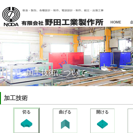
HOME
加工技術について
加工技術
切る
曲げる
開ける